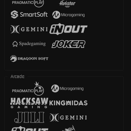
Arcade