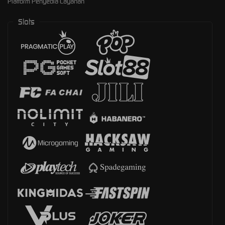
Platform Penyedia Layanan
Slots