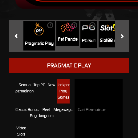
i
i
i
i
i
Facha
Fat Panda
Slot88 x PP
PG Soft
Pragmatic Play
PRAGMATIC PLAY
Semua
Top 20
New
Jackpot
permainan
Play
Games
Classic
Bonus
Reel
Megaways
Buy
kingdom
Video
Slots