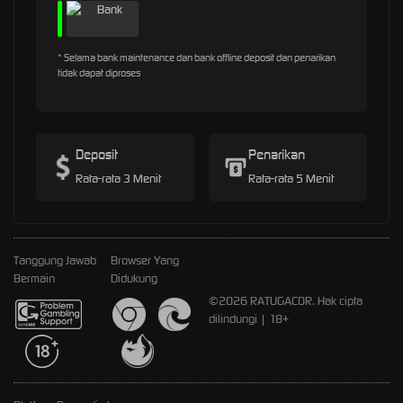
* Selama bank maintenance dan bank offline deposit dan penarikan
tidak dapat diproses
Deposit
Penarikan
Rata-rata 3 Menit
Rata-rata 5 Menit
Tanggung Jawab
Browser Yang
Bermain
Didukung
©2026 RATUGACOR. Hak cipta
dilindungi | 18+