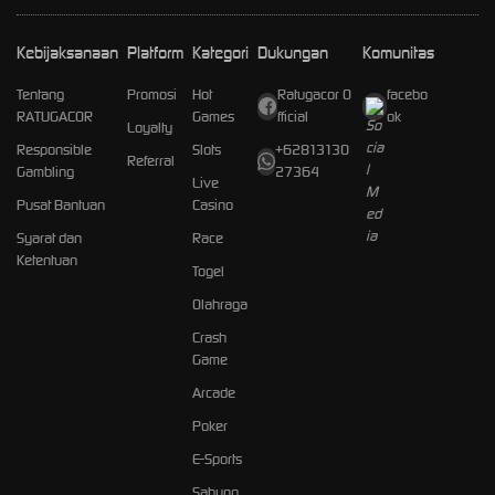
Kebijaksanaan
Platform
Kategori
Dukungan
Komunitas
Tentang
Promosi
Hot
Ratugacor O
facebo
RATUGACOR
Games
fficial
ok
Loyalty
Responsible
Slots
+62813130
Referral
Gambling
27364
Live
Pusat Bantuan
Casino
Syarat dan
Race
Ketentuan
Togel
Olahraga
Crash
Game
Arcade
Poker
E-Sports
Sabung