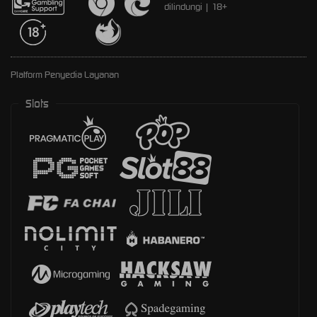
dilindungi | 18+
Platform Penyedia Layanan
Slots