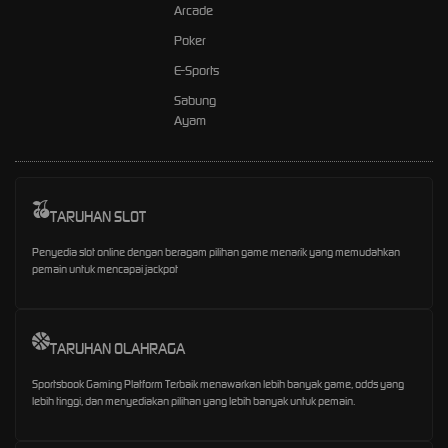
Arcade
Poker
E-Sports
Sabung
Ayam
TARUHAN SLOT
Penyedia slot online dengan beragam pilihan game menarik yang memudahkan
pemain untuk mencapai jackpot
TARUHAN OLAHRAGA
Sportsbook Gaming Platform Terbaik menawarkan lebih banyak game, odds yang
lebih tinggi, dan menyediakan pilihan yang lebih banyak untuk pemain.