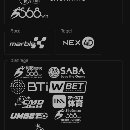
Race
Togel
Olahraga