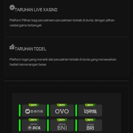
TARUHAN LIVE KASINO
Platform Pilihan bagi perusahaan-perusahaan terbaik di dunia, dengan pilihan
variasi game terbanyak
TARUHAN TOGEL
Platform togel yang menarik dari perusahan terbaik di dunia yang menawarkan
hadiah kemenangan besar