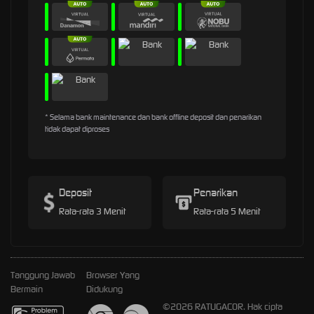
* Selama bank maintenance dan bank offline deposit dan penarikan
tidak dapat diproses
Deposit
Penarikan
Rata-rata 3 Menit
Rata-rata 5 Menit
Tanggung Jawab
Browser Yang
Bermain
Didukung
©2026 RATUGACOR. Hak cipta