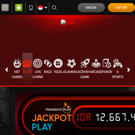
MASUK
DAFTAR
HOT
SLOTS
LIVE
RACE
TOGEL
OLAHRAGA
CRASH
ARCADE
POKER
E-
SABUN
GAMES
CASINO
GAME
SPORTS
AYAM
IDR
12,667,
JACKPOT
PLAY