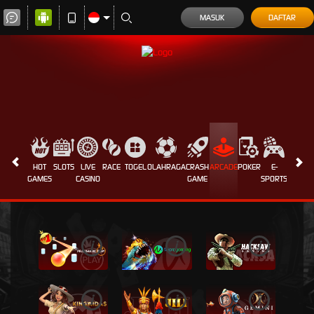
MASUK
DAFTAR
HOT
SLOTS
LIVE
RACE
TOGEL
OLAHRAGA
CRASH
ARCADE
POKER
E-
SABUN
GAMES
CASINO
GAME
SPORTS
AYAM
i
i
i
i
i
i