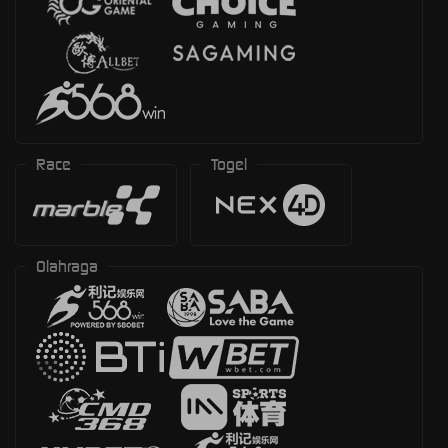
Race
Togel
Olahraga