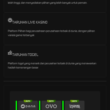
lebih tinggi, dan menyediakan pilihan yang lebih banyak untuk pemain.
TARUHAN LIVE KASINO
Platform Pilihan bagi perusahaan-perusahaan terbaik di dunia, dengan pilihan
variasi game terbanyak
TARUHAN TOGEL
Platform togel yang menarik dari perusahan terbaik di dunia yang menawarkan
hadiah kemenangan besar