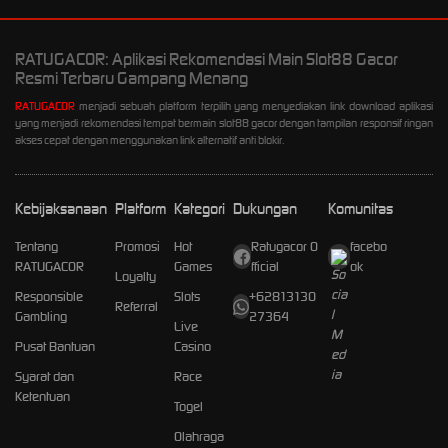
RATUGACOR: Aplikasi Rekomendasi Main Slot88 Gacor
Resmi Terbaru Gampang Menang
RATUGACOR
menjadi sebuah platform terpilih yang menyediakan link download aplikasi
yang menjadi rekomendasi tempat bermain slot88 gacor dengan tampilan responsif ringan
akses cepat dengan menggunakan link alternatif anti blokir.
Kebijaksanaan
Platform
Kategori
Dukungan
Komunitas
Tentang
Promosi
Hot
Ratugacor O
facebo
RATUGACOR
Games
fficial
ok
Loyalty
Responsible
Slots
+62813130
Referral
Gambling
27364
Live
Pusat Bantuan
Casino
Syarat dan
Race
Ketentuan
Togel
Olahraga