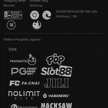
Tanggung Jawab
Browser Yang
Bermain
Didukung
©2026 RATUGACOR. Hak cipta
dilindungi | 18+
Platform Penyedia Layanan
Slots