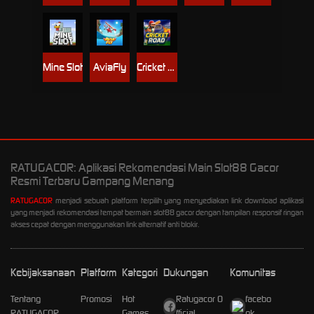
Mine Slot
AviaFly
Cricket Road
RATUGACOR: Aplikasi Rekomendasi Main Slot88 Gacor
Resmi Terbaru Gampang Menang
RATUGACOR
menjadi sebuah platform terpilih yang menyediakan link download aplikasi
yang menjadi rekomendasi tempat bermain slot88 gacor dengan tampilan responsif ringan
akses cepat dengan menggunakan link alternatif anti blokir.
Kebijaksanaan
Platform
Kategori
Dukungan
Komunitas
Tentang
Promosi
Hot
Ratugacor O
facebo
RATUGACOR
Games
fficial
ok