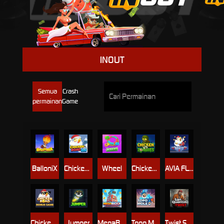
INOUT
Semua
Crash
permainan
Game
BalloniX
Chicken Road Ice
Wheel
Chicken vs Zombies
AVIA FLY 2
Chicken Road Bonus
Jumper
MegaBlock
Topo Mole
Twist San Quentin