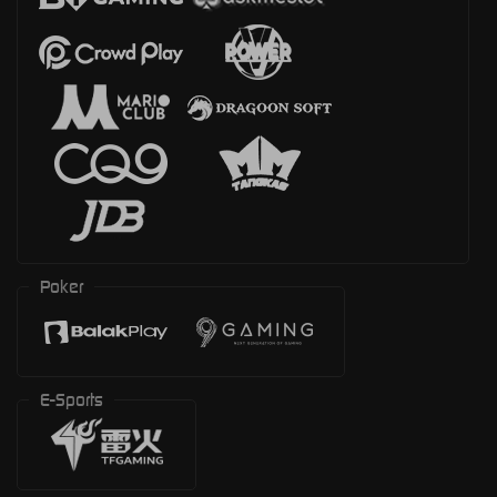
Poker
E-Sports