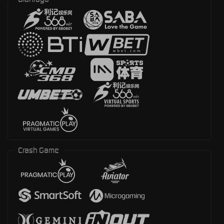
Crash Game