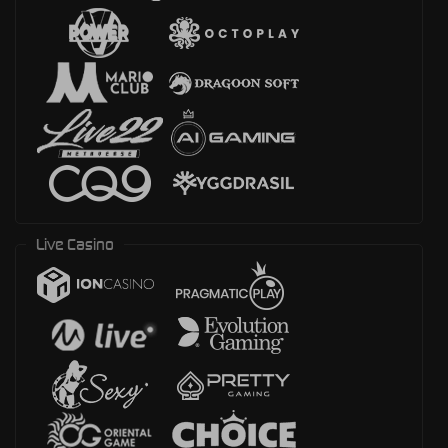
Live Casino