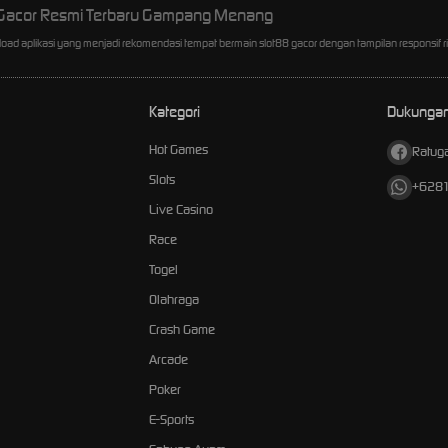
 Gacor Resmi Terbaru Gampang Menang
oad aplikasi yang menjadi rekomendasi tempat bermain slot88 gacor dengan tampilan responsif rin
Kategori
Dukunga
Hot Games
Ratuga
Slots
+628
Live Casino
Race
Togel
Olahraga
Crash Game
Arcade
Poker
E-Sports