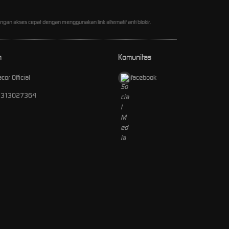
gan akses cepat dengan menggunakan link alternatif anti blokir.
n
Komunitas
cor Official
facebook
1313027364