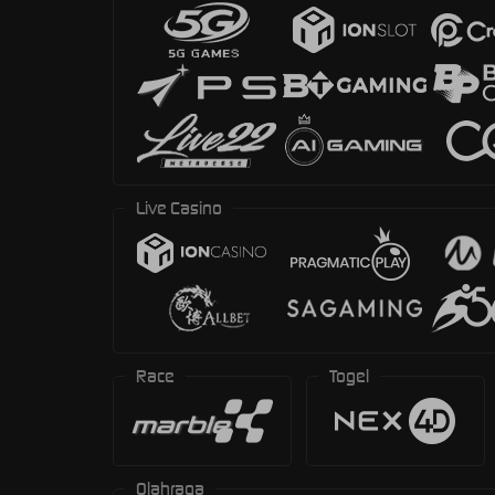
Live Casino
Race
Togel
Olahraga