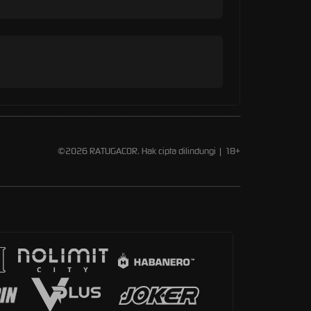
©2026 RATUGACOR. Hak cipta dilindungi | 18+