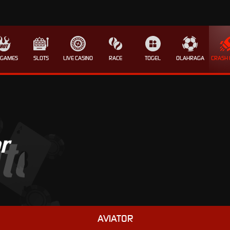
 GAMES
SLOTS
LIVE CASINO
RACE
TOGEL
OLAHRAGA
CRASH
AVIATOR