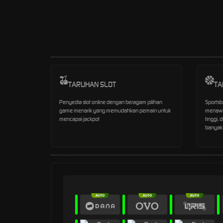
TARUHAN SLOT
TA
Penyedia slot online dengan beragam pilihan
Sportsb
game menarik yang memudahkan pemain untuk
menawar
mencapai jackpot
tinggi,
banyak 