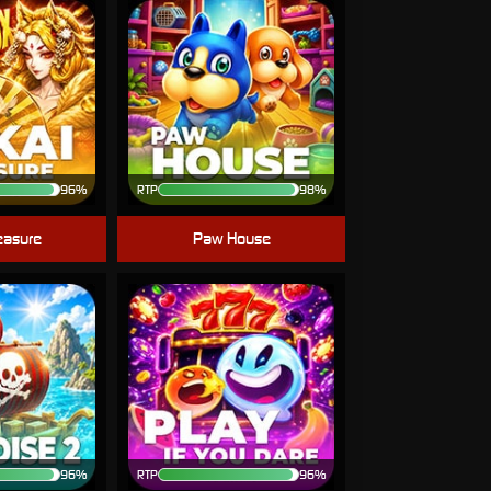
Wild Bounty Showdown
96%
RTP
98%
easure
Paw House
96%
RTP
96%