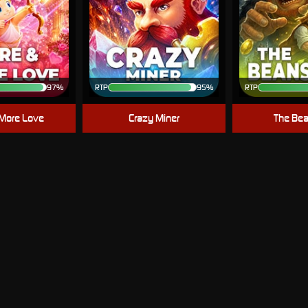
97%
RTP
95%
RTP
More Love
Crazy Miner
The Bea