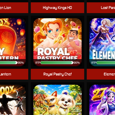
en Lion
Highway Kings HD
Lost Par
96%
RTP
96%
RTP
Lantern
Royal Pastry Chef
Element