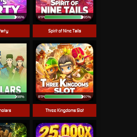
96%
RTP
95%
Party
Spirit of Nine Tails
98%
RTP
97%
holars
Three Kingdoms Slot