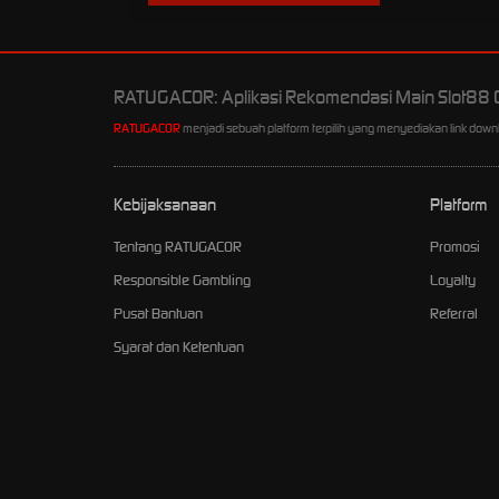
RATUGACOR: Aplikasi Rekomendasi Main Slot88
RATUGACOR
menjadi sebuah platform terpilih yang menyediakan link downl
Kebijaksanaan
Platform
Tentang RATUGACOR
Promosi
Responsible Gambling
Loyalty
Pusat Bantuan
Referral
Syarat dan Ketentuan