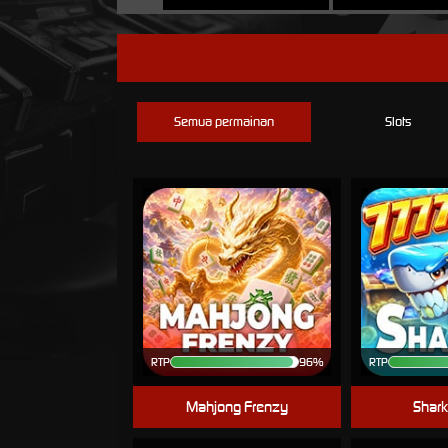
Semua permainan
Slots
RTP
96%
RTP
Mahjong Frenzy
Shark