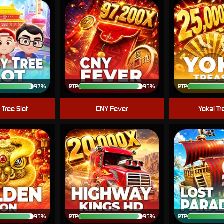
97%
RTP
95%
RTP
Tree Slot
CNY Fever
Yokai Tr
95%
RTP
95%
RTP