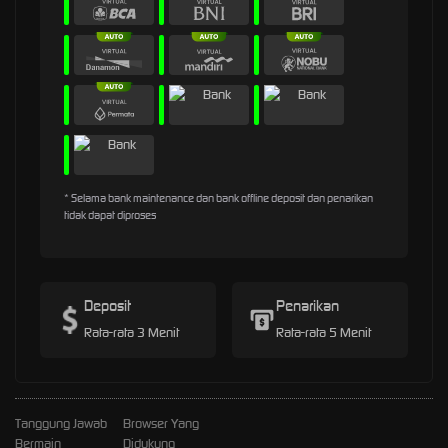
* Selama bank maintenance dan bank offline deposit dan penarikan
tidak dapat diproses
Deposit
Penarikan
Rata-rata 3 Menit
Rata-rata 5 Menit
Tanggung Jawab
Browser Yang
Bermain
Didukung