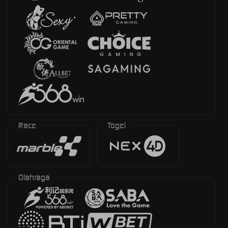
Race
Togel
Olahraga