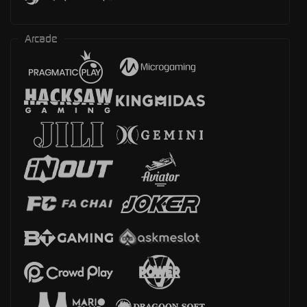
Arcade