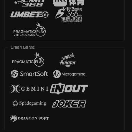
Crash Game