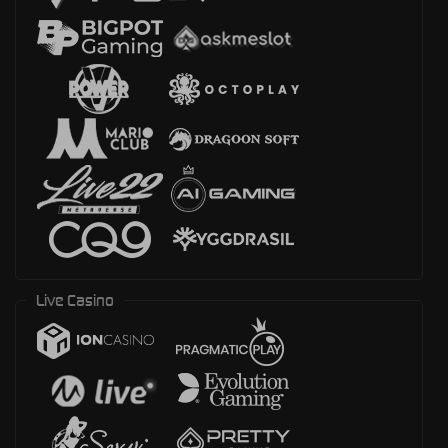
Live Casino