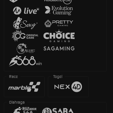
Race
Togel
Olahraga