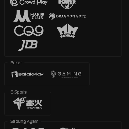
Poker
E-Sports
Sabung Ayam