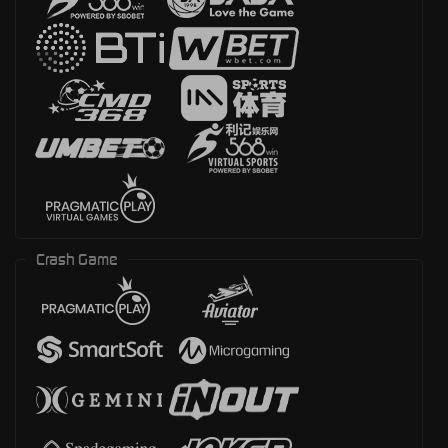
Crash Game