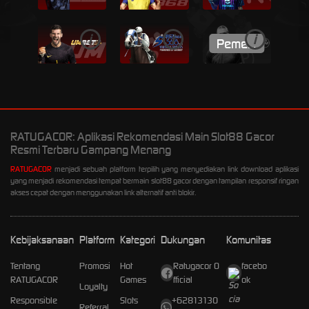
i
i
i
RATUGACOR: Aplikasi Rekomendasi Main Slot88 Gacor
Resmi Terbaru Gampang Menang
RATUGACOR
menjadi sebuah platform terpilih yang menyediakan link download aplikasi
yang menjadi rekomendasi tempat bermain slot88 gacor dengan tampilan responsif ringan
akses cepat dengan menggunakan link alternatif anti blokir.
Kebijaksanaan
Platform
Kategori
Dukungan
Komunitas
Tentang
Promosi
Hot
Ratugacor O
facebo
RATUGACOR
Games
fficial
ok
Loyalty
Responsible
Slots
+62813130
Referral