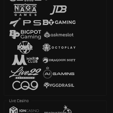
Live Casino