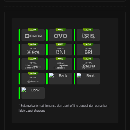
* Selama bank maintenance dan bank offline deposit dan penarikan
tidak dapat diproses